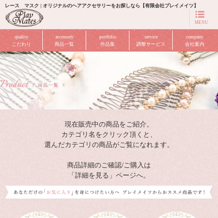
レース マスク | オリジナルのヘアアクセサリーをお探しなら【有限会社プレイメイツ】
MENU
quality
accessory
portfolio
service
company
こだわり
商品一覧
作品集
調整サービス
会社案内
現在販売中の商品をご紹介。
カテゴリ名をクリック頂くと、
選んだカテゴリの商品がご覧になれます。
商品詳細のご確認/ご購入は
「詳細を見る」ページへ。