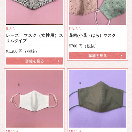
R-3-A
HA-2-A
レース マスク（女性用）ス
花柄(小花・ばら）マスク
リムタイプ
¥700
円（税抜）
¥1,280
円（税抜）
MU-2-A
MU-1-A